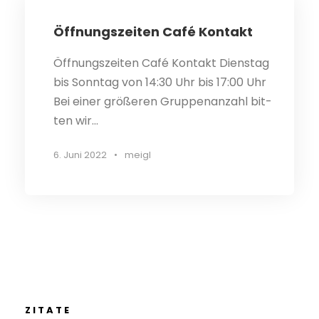
Öff­nungs­zei­ten Café Kontakt
Öff­nungs­zei­ten Café Kontakt Diens­tag
bis Sonn­tag von 14:30 Uhr bis 17:00 Uhr
Bei einer grö­ße­ren Grup­pen­an­zahl bit­
ten wir...
6. Juni 2022
•
meigl
ZITATE