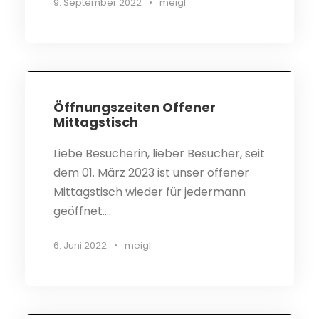
9. September 2022
•
meigl
STICKY POST
Öff­nungs­zei­ten Offe­ner
Mittagstisch
Lie­be Besu­che­rin, lie­ber Besucher, seit
dem 01. März 2023 ist unser offe­ner
Mit­tags­tisch wie­der für jeder­mann
geöffnet....
6. Juni 2022
•
meigl