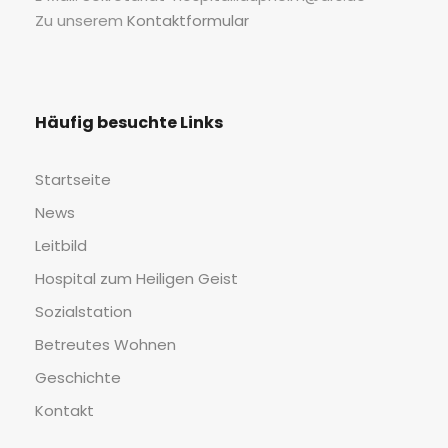
Zu unse­rem
Kon­takt­for­mu­lar
Häu­fig besuch­te Links
Start­sei­te
News
Leit­bild
Hos­pi­tal zum Hei­li­gen Geist
Sozi­al­sta­ti­on
Betreu­tes Wohnen
Geschich­te
Kon­takt