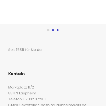
Seit 1585 für Sie da.
Kon­takt
Markt­platz 11/2
88471 Laupheim
Tele­fon: 07392 9728–0
E‑Mail: Sekretariat-hospital.laupheim@drs.de